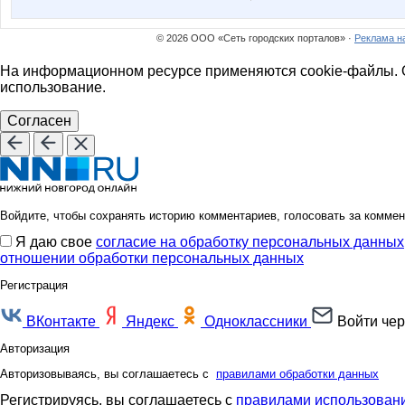
vadd35
yla nn
© 2026 ООО «Сеть городских порталов» ·
Реклама н
На информационном ресурсе применяются cookie-файлы. О
использование.
АРИСИЯ
Белль
Согласен
Гения
Хасеки Х
Войдите, чтобы сохранять историю комментариев, голосовать за коммен
Я даю свое
согласие на обработку персональных данных
Корпорация недвижимости
КвестМ
отношении обработки персональных данных
Регистрация
ВКонтакте
Яндекс
Одноклассники
Войти чер
Мил@н@
Мышш
Авторизация
Авторизовываясь, вы соглашаетесь с
правилами обработки данных
Регистрируясь, вы соглашаетесь с
правилами использовани