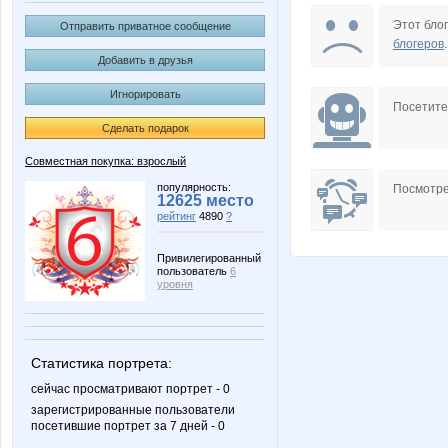
Beliya
BooBo
Этот блог
Отправить приватное сообщение
блогеров
.
Добавить в друзья
Игнорировать
MisSuri
Narmebe
Посетит
Сделать подарок
Совместная покупка: взрослый
Sova 777
Stella6
популярность:
Посмотре
12625 место
рейтинг
4890
?
Привилегированный
пользователь
6
androlena
anna-
уровня
Статистика портрета:
lennicom
lestia
сейчас просматривают портрет - 0
зарегистрированные пользователи
посетившие портрет за 7 дней - 0